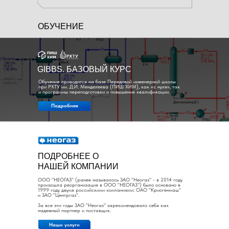
ОБУЧЕНИЕ
GIBBS. БАЗОВЫЙ КУРС
Обучение проводится на базе Передовой инженерной школы
при РХТУ им. Д.И. Менделеева (ПИШ ХИМ), как «с нуля», так
и программы переподготовки и повышения квалификации.
Подробнее
ПОДРОБНЕЕ О
НАШЕЙ КОМПАНИИ
ООО "НЕОГАЗ" (ранее называлось ЗАО "Неогаз" - в 2014 году
произошла реорганизация в ООО "НЕОГАЗ") было основано в
1999 году двумя российскими компаниями: ОАО "Криогенмаш"
и ЗАО "Центргаз".
За все эти годы ЗАО "Неогаз" зарекомендовало себя как
надежный партнер и поставщик.
Наши услуги