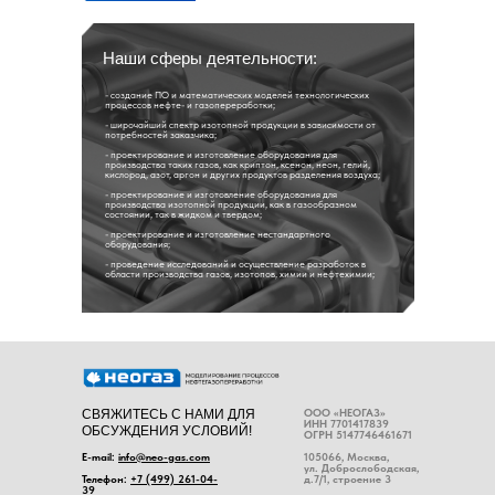
Наши сферы деятельности:
- создание ПО и математических моделей технологических
процессов нефте- и газопереработки;
- широчайший спектр изотопной продукции в зависимости от
потребностей заказчика;
- проектирование и изготовление оборудования для
производства таких газов, как криптон, ксенон, неон, гелий,
кислород, азот, аргон и других продуктов разделения воздуха;
- проектирование и изготовление оборудования для
производства изотопной продукции, как в газообразном
состоянии, так в жидком и твердом;
- проектирование и изготовление нестандартного
оборудования;
- проведение исследований и осуществление разработок в
области производства газов, изотопов, химии и нефтехимии;
ООО «НЕОГАЗ»
СВЯЖИТЕСЬ С НАМИ ДЛЯ
ИНН 7701417839
ОБСУЖДЕНИЯ УСЛОВИЙ!
ОГРН 5147746461671
E-mail:
info@neo-gas.com
105066, Москва,
ул. Доброслободская,
Телефон:
+7 (499) 261-04-
д.7/1, строение 3
39