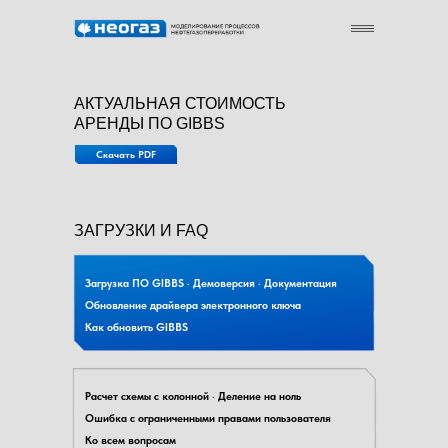
АКТУАЛЬНАЯ СТОИМОСТЬ
АРЕНДЫ ПО GIBBS
Скачать PDF
ЗАГРУЗКИ И FAQ
Загрузка ПО GIBBS
·
Демоверсия
·
Документация
Обновление драйвера электронного ключа
Как обновить GIBBS
Расчет схемы с колонной
·
Деление на ноль
Ошибка с ограниченными правами пользователя
**** - предоставляется удаленный доступ к с
Ко всем вопросам