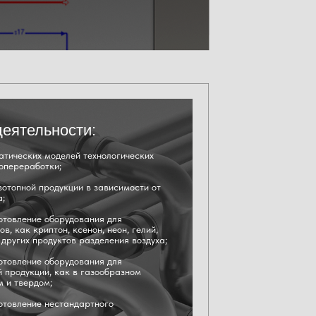
еятельности:
атических моделей технологических
зопереработки;
зотопной продукции в зависимости от
а;
готовление оборудования для
в, как криптон, ксенон, неон, гелий,
и других продуктов разделения воздуха;
готовление оборудования для
й продукции, как в газообразном
м и твердом;
готовление нестандартного