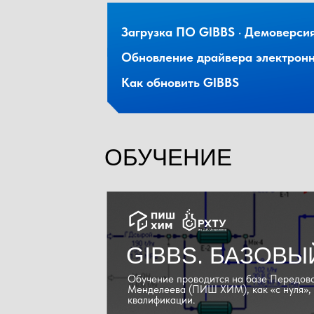
Загрузка ПО GIBBS
·
Демоверси
Обновление драйвера электронн
Как обновить GIBBS
ОБУЧЕНИЕ
GIBBS. БАЗОВЫ
Обучение проводится на базе Передово
Менделеева (ПИШ ХИМ), как «с нуля»,
квалификации.