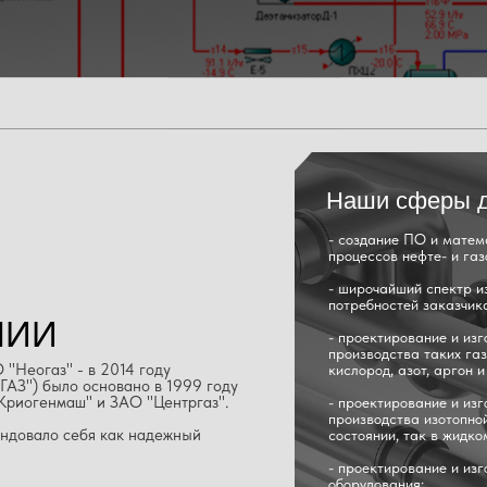
Наши сферы д
- создание ПО и матем
процессов нефте- и га
- широчайший спектр и
потребностей заказчик
НИИ
- проектирование и из
производства таких газо
"Неогаз" - в 2014 году
кислород, азот, аргон 
АЗ") было основано в 1999 году
Криогенмаш" и ЗАО "Центргаз".
- проектирование и из
производства изотопно
ендовало себя как надежный
состоянии, так в жидко
- проектирование и из
оборудования;